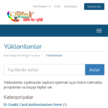
Azerbaijani
Giriş
Qeydiyyat
Səbətə bax
Togg
navig
Yüklənilənlər
Azerbaijan Hosting Provider
Yüklənilənlər
Yüklənilənlər siyahısında saytınızı işlətmək üçün bütün təlimatlar,
proqramlar və başqa fayllar var.
Kateqoriyalar
Credit Card Authorization Form
(1)