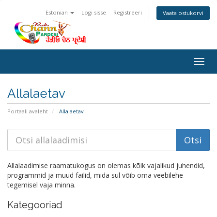
Estonian
Logi sisse
Registreeri
Vaata ostukorvi
Togg
navig
Allalaetav
Portaali avaleht
Allalaetav
Allalaadimise raamatukogus on olemas kõik vajalikud juhendid,
programmid ja muud failid, mida sul võib oma veebilehe
tegemisel vaja minna.
Kategooriad