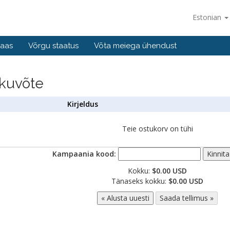
Estonian
baas
Võrgu staatus
Võta meiega ühendust
kkuvõte
Kirjeldus
Teie ostukorv on tühi
Kampaania kood:
Kokku:
$0.00 USD
Tänaseks kokku:
$0.00 USD