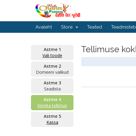
Avaleht
Store
Teated
Teadmiste
Tellimuse ko
Astme 1
Vali toode
Astme 2
Domeeni valikud
Astme 3
Seadista
Astme 4
Kinnita tellimus
Astme 5
Kassa