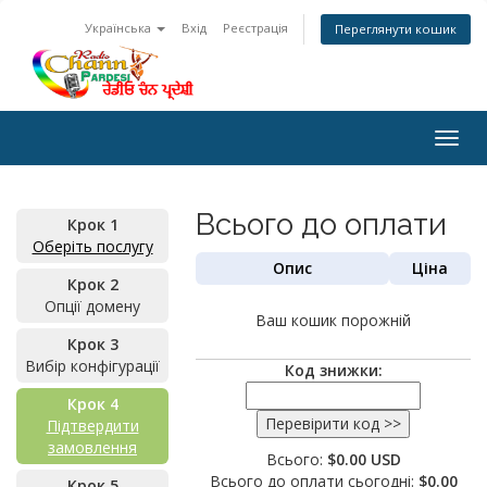
Українська
Вхід
Реєстрація
Переглянути кошик
Togg
navig
Всього до оплати
Крок 1
Оберіть послугу
Опис
Ціна
Крок 2
Опції домену
Ваш кошик порожній
Крок 3
Вибір конфігурації
Код знижки:
Крок 4
Підтвердити
замовлення
Всього:
$0.00 USD
Всього до оплати сьогодні:
$0.00
Крок 5