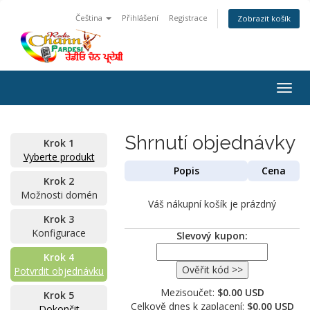
Čeština
Přihlášení
Registrace
Zobrazit košík
Togg
navig
Shrnutí objednávky
Krok 1
Vyberte produkt
Popis
Cena
Krok 2
Možnosti domén
Váš nákupní košík je prázdný
Krok 3
Konfigurace
Slevový kupon:
Krok 4
Potvrdit objednávku
Mezisoučet:
$0.00 USD
Krok 5
Celkově dnes k zaplacení:
$0.00 USD
Dokončit