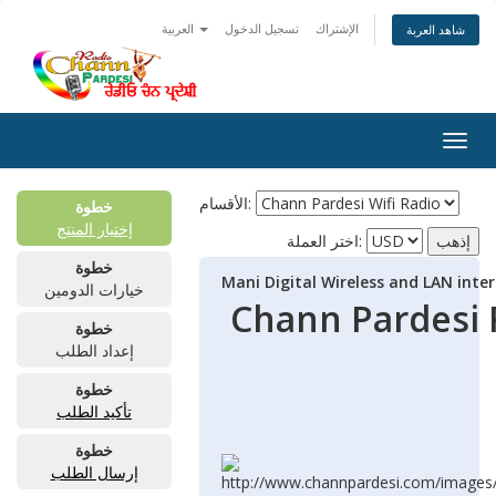
الإشتراك
تسجيل الدخول
العربية
شاهد العربة
Togg
navig
الأقسام:
خطوة
إختيار المنتج
اختر العملة:
خطوة
Mani Digital Wireless and LAN inte
خيارات الدومين
Chann Pardesi 
خطوة
إعداد الطلب
خطوة
تأكيد الطلب
خطوة
إرسال الطلب