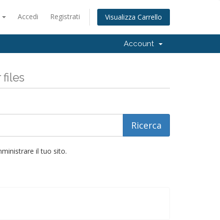
o
Accedi
Registrati
Visualizza Carrello
Account
files
inistrare il tuo sito.