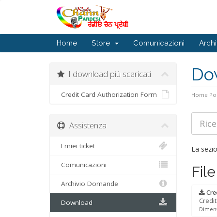
Home
Store
Comunicazioni
Arch
Do
I download più scaricati
Credit Card Authorization Form
Home Por
Assistenza
I miei ticket
La sezio
Comunicazioni
File
Archivio Domande
Cred
Credi
Download
Dimensi