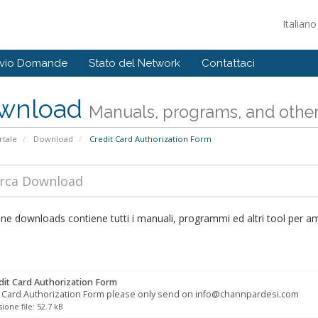
Italian
ivio Domande
Stato del Network
Contattaci
wnload
Manuals, programs, and other 
tale
Download
Credit Card Authorization Form
ne downloads contiene tutti i manuali, programmi ed altri tool per amm
it Card Authorization Form
t Card Authorization Form please only send on info@channpardesi.com
one file: 52.7 kB