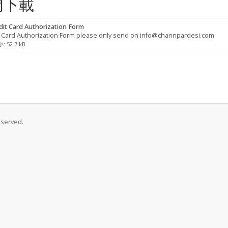
門下載
it Card Authorization Form
t Card Authorization Form please only send on info@channpardesi.com
 52.7 kB
eserved.