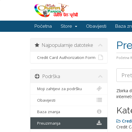
Početna
Store
Obavijesti
Baza zn
Pr
Najpopularnije datoteke
Credit Card Authorization Form
Početna
Podrška
Moji zahtjevi za podršku
Zbirka 
internet
Obavijesti
Kat
Baza znanja
Cred
Preuzimanja
Credit 