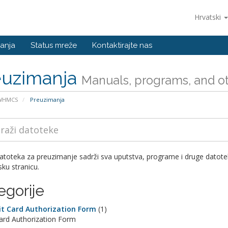
Hrvatski
anja
Status mreže
Kontaktirajte nas
euzimanja
Manuals, programs, and oth
 WHMCS
Preuzimanja
datoteka za preuzimanje sadrži sva uputstva, programe i druge dato
sku stranicu.
egorije
it Card Authorization Form
(1)
Card Authorization Form