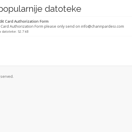
popularnije datoteke
it Card Authorization Form
t Card Authorization Form please only send on info@channpardesi.com
a datoteke: 52.7 kB
eserved.