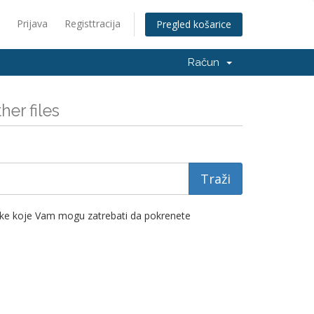
Prijava
Registtracija
Pregled košarice
Račun
er files
teke koje Vam mogu zatrebati da pokrenete