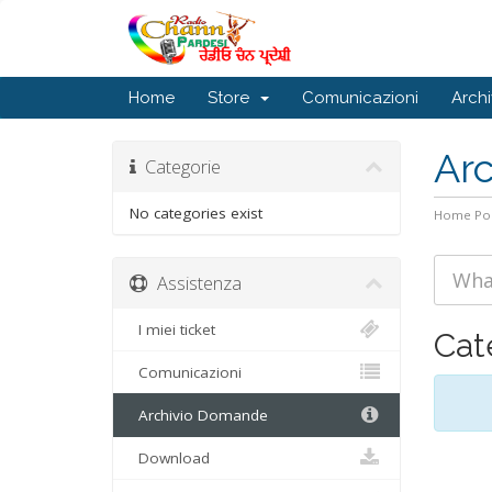
Home
Store
Comunicazioni
Arch
Ar
Categorie
No categories exist
Home Por
Assistenza
I miei ticket
Cat
Comunicazioni
Archivio Domande
Download