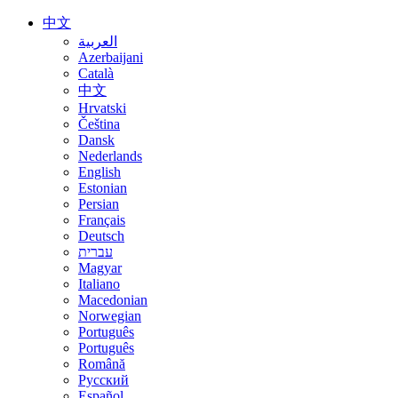
中文
العربية
Azerbaijani
Català
中文
Hrvatski
Čeština
Dansk
Nederlands
English
Estonian
Persian
Français
Deutsch
עברית
Magyar
Italiano
Macedonian
Norwegian
Português
Português
Română
Русский
Español