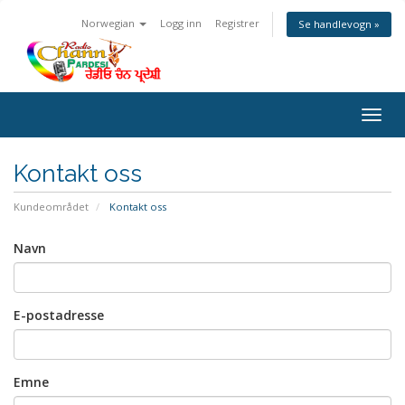
Norwegian
Logg inn
Registrer
Se handlevogn »
Togg
navig
Kontakt oss
Kundeområdet
Kontakt oss
Navn
E-postadresse
Emne