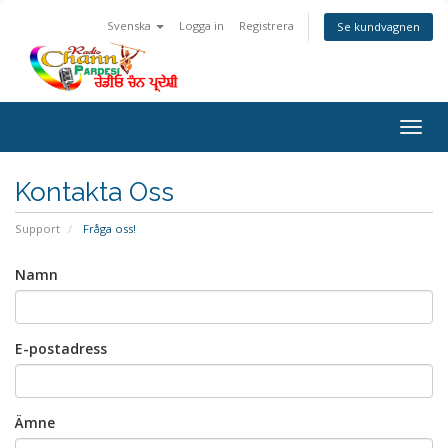
Svenska
Logga in
Registrera
Se kundvagnen
Togg
navig
Kontakta Oss
Support
Fråga oss!
Namn
E-postadress
Ämne