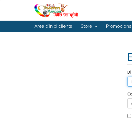
Àrea d'Inici clients
Store
Promocions
Di
C