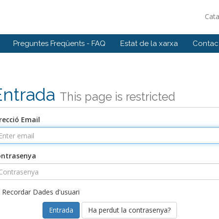
Cat
Preguntes Freqüents - FAQ
Estat de la xarxa
Contact
Entrada
This page is restricted
recció Email
ontrasenya
Recordar Dades d'usuari
Ha perdut la contrasenya?