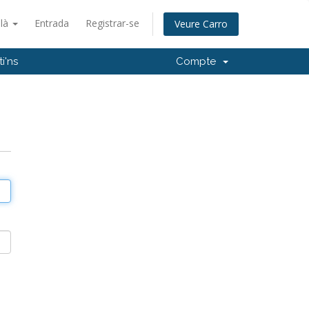
alà
Entrada
Registrar-se
Veure Carro
i'ns
Compte