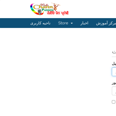
رکز آموزش
اخبار
Store
ناحیه کاربری
ت
یل
ور